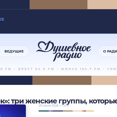
EE
ВЕДУЩИЕ
О РАД
 FM
•
БРЕСТ 94.9 FM
•
МИНСК 105.7 FM
•
ГОМЕЛ
ек»: три женские группы, которы
23 июня 2026 — 13:19