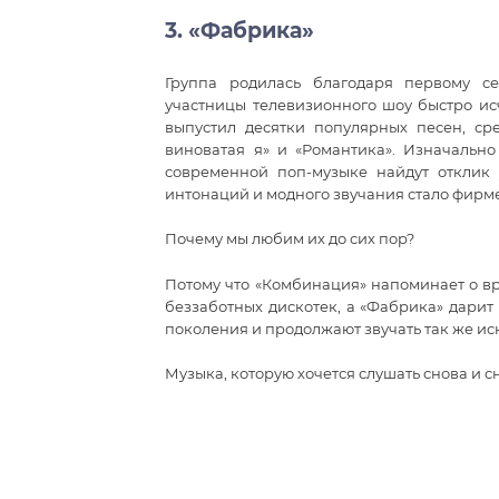
3. «Фабрика»
Группа родилась благодаря первому се
участницы телевизионного шоу быстро исч
выпустил десятки популярных песен, ср
виноватая я» и «Романтика». Изначальн
современной поп-музыке найдут отклик
интонаций и модного звучания стало фирм
Почему мы любим их до сих пор?
Потому что «Комбинация» напоминает о в
беззаботных дискотек, а «Фабрика» дарит
поколения и продолжают звучать так же иск
Музыка, которую хочется слушать снова и с