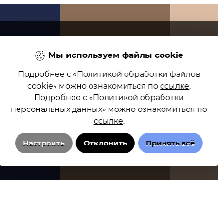
Мы используем файлы cookie
АММЫ
НОВОСТИ
ВЕДУЩИЕ
О РАДИО
РЕКЛАМА
КОНТА
Подробнее с «Политикой обработки файлов
cookie» можно ознакомиться по
ссылке
.
Подробнее с «Политикой обработки
персональных данных» можно ознакомиться по
ссылке
.
Настроить
Отклонить
Принять всё
тки файлов cookie
Настройка cookie
Политика обработки персональн
Технические/системные куки-файлы
Необходимы для основных функций сайта и обеспечения бесперебойной
работы пользователя на сайте. Всегда включены.
Аналитические куки-файлы
Используются для понимания того, как посетители взаимодействуют с
сайтом. Эти файлы cookie помогают получить информацию о количестве