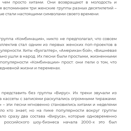
е, чем просто хитами. Они возвращают в молодость и
дня вспоминаем три женские группы разных десятилетий –
рые стали настоящими символами своего времени.
 группа «Комбинация», никто не предполагал, что совсем
Коллектив стал одним из первых женских поп-проектов в
улярности. Хиты «Бухгалтер», «Американ бой», «Вишнёвая
ально ушли в народ. Их песни были простыми, жизненными
опулярности «Комбинации» прост: они пели о том, что
седневной жизни и переменах.
представить без группы «Вирус». Их треки звучали из
, а кассеты с записями раскупались огромными тиражами.
и» – эти песни мгновенно становились хитами и неделями
ло кто знает, но на пике популярности вокруг группы
ало сразу два состава «Вируса», которые одновременно
 российского шоу-бизнеса начала 2000-х это был