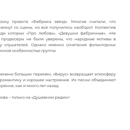
зону проекта «Фабрика звёзд». Многие считали, что
езнут со сцены, но всё получилось наоборот. Коллектив
еди которых «Про любовь», «Девушки фабричные», «Не
о продюсеры не были уверены, что народные мотивы в
 у слушателей. Однако именно сочетание фольклорных
енной особенностью группы.
ремени больших перемен, «Вирус» возвращает атмосферу
 романтику и хорошее настроение. Их песни объединяют
ренне, как и много лет назад.
нова – только на «Душевном радио»!