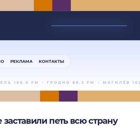
ИО
РЕКЛАМА
КОНТАКТЫ
Ь 106.0 FM
•
ГРОДНО 88.2 FM
•
МОГИЛЁВ 102.1
е заставили петь всю страну