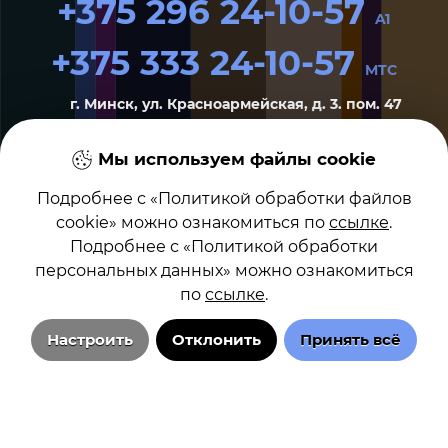
+375 296 24-10-57
A1
+375 333 24-10-57
MTC
г. Минск, ул. Красноармейская, д. 3. пом. 47
Мы используем файлы cookie
Отправить песню на радио
Подробнее с «Политикой обработки файлов
cookie» можно ознакомиться по
ссылке
.
Политика обработки файлов cookie
Подробнее с «Политикой обработки
Настройка cookie
персональных данных» можно ознакомиться
Политика обработки персональных данных
по
ссылке
.
Настроить
Отклонить
Принять всё
Технические/системные куки-файлы
Необходимы для основных функций сайта и обеспечения
бесперебойной работы пользователя на сайте. Всегда включены.