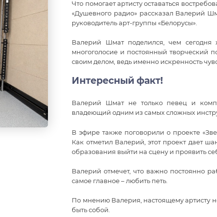
Что помогает артисту оставаться востребо
«Душевного радио» рассказал Валерий Шма
руководитель арт-группы «Белорусы».
Валерий Шмат поделился, чем сегодня ж
многоголосие и постоянный творческий по
своим делом, ведь именно искренность чувс
Интересный факт!
Валерий Шмат не только певец и компо
владеющий одним из самых сложных инстру
В эфире также поговорили о проекте «Зве
Как отметил Валерий, этот проект дает ш
образования выйти на сцену и проявить се
Валерий отмечет, что важно постоянно ра
самое главное – любить петь.
По мнению Валерия, настоящему артисту н
быть собой.