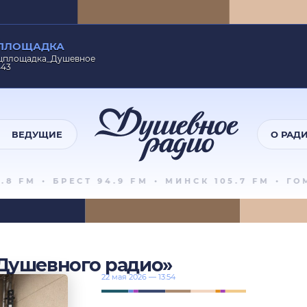
ПЛОЩАДКА
нцплощадка_Душевное
443
ВЕДУЩИЕ
О РАД
 FM
•
БРЕСТ 94.9 FM
•
МИНСК 105.7 FM
•
ГОМЕ
Душевного радио»
22 мая 2026 — 13:54