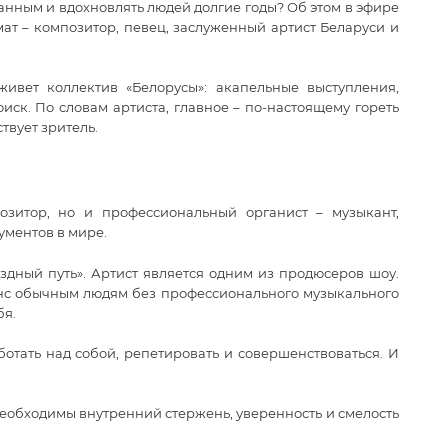
ванным и вдохновлять людей долгие годы? Об этом в эфире
т – композитор, певец, заслуженный артист Беларуси и
ивет коллектив «Белорусы»: акапельные выступления,
иск. По словам артиста, главное – по-настоящему гореть
твует зритель.
зитор, но и профессиональный органист – музыкант,
ментов в мире.
здный путь». Артист является одним из продюсеров шоу.
анс обычным людям без профессионального музыкального
бя.
ботать над собой, репетировать и совершенствоваться. И
еобходимы внутренний стержень, уверенность и смелость